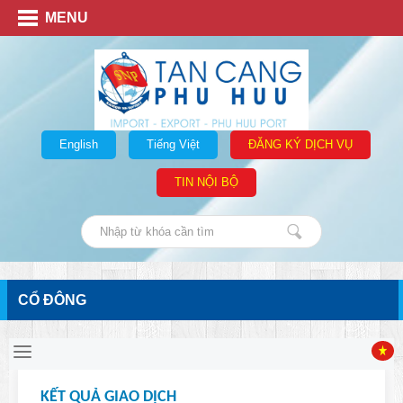
MENU
English
Tiếng Việt
ĐĂNG KÝ DỊCH VỤ
TIN NỘI BỘ
CỔ ĐÔNG