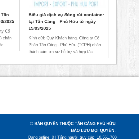
i Tân
Biểu giá dịch vụ đóng rút container
03/2025
tại Tân Cảng - Phú Hữu từ ngày
15/03/2025
 ty Cổ
) chân
Kính gửi: Quý Khách hàng. Công ty Cổ
c ...
Phần Tân Cảng - Phú Hữu (TCPH) chân
thành cảm ơn sự hỗ trợ và hợp tác ...
©
BẢN QUYỀN THUỘC TÂN CẢNG PHÚ HỮU.
BẢO LƯU MỌI QUYỀN .
Đang online: 0 | Tổng người truy cập: 10,561,708