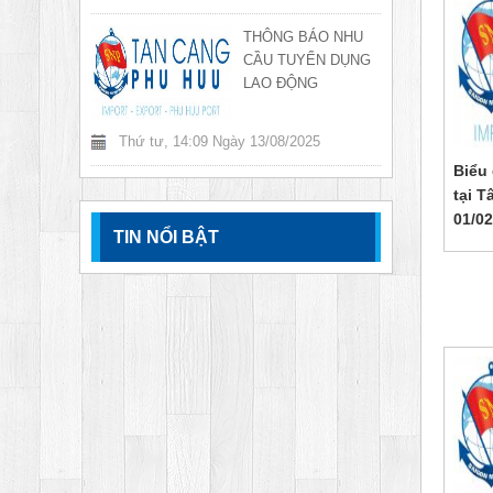
THÔNG BÁO NHU
CẦU TUYỂN DỤNG
LAO ĐỘNG
Thứ tư, 14:09 Ngày 13/08/2025
Biểu 
tại 
01/02
TIN NỔI BẬT