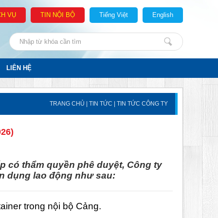
CH VỤ
TIN NỘI BỘ
Tiếng Việt
English
LIÊN HỆ
TRANG CHỦ
|
TIN TỨC
|
TIN TỨC CÔNG TY
26)
p có thẩm quyền phê duyệt, Công ty
n dụng lao động như sau:
tainer trong nội bộ Cảng.