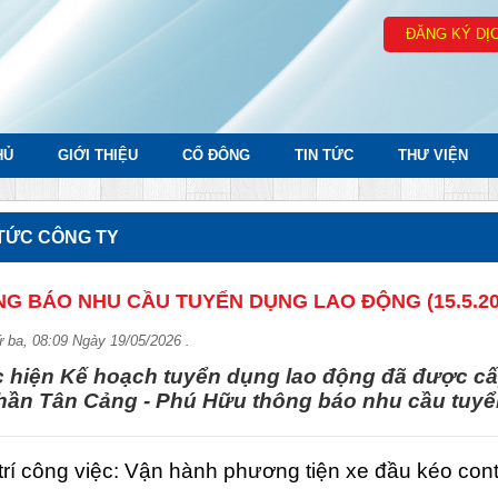
ĐĂNG KÝ DỊ
HỦ
GIỚI THIỆU
CỔ ĐÔNG
TIN TỨC
THƯ VIỆN
 TỨC CÔNG TY
G BÁO NHU CẦU TUYỂN DỤNG LAO ĐỘNG (15.5.20
 ba, 08:09 Ngày 19/05/2026 .
 hiện Kế hoạch tuyển dụng lao động đã được cấ
hần Tân Cảng - Phú Hữu thông báo nhu cầu tuyể
 trí công việc: Vận hành phương tiện xe đầu kéo con