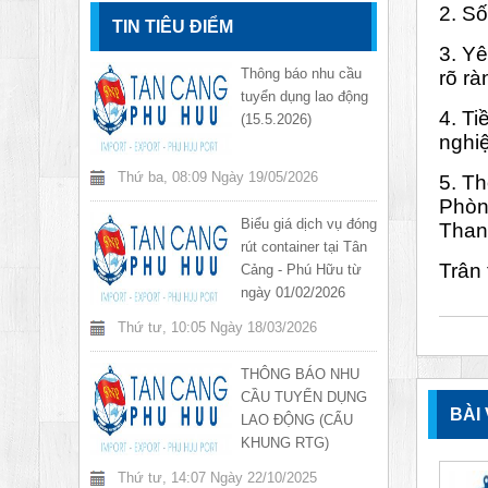
2. Số
TIN TIÊU ĐIỂM
3. Yê
Thông báo nhu cầu
rõ rà
tuyển dụng lao động
4. Ti
(15.5.2026)
nghi
Thứ ba, 08:09 Ngày 19/05/2026
5. Th
Phòn
Biểu giá dịch vụ đóng
Than
rút container tại Tân
Trân 
Cảng - Phú Hữu từ
ngày 01/02/2026
Thứ tư, 10:05 Ngày 18/03/2026
THÔNG BÁO NHU
CẦU TUYỂN DỤNG
BÀI
LAO ĐỘNG (CẨU
KHUNG RTG)
Thứ tư, 14:07 Ngày 22/10/2025