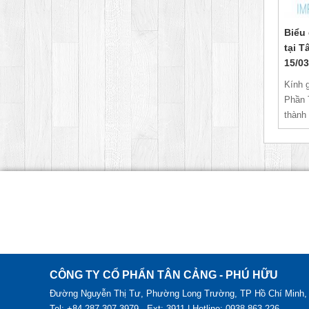
Biểu 
tại 
15/03
Kính 
Phần 
thành
CÔNG TY CỔ PHẨN TÂN CẢNG - PHÚ HỮU
Đường Nguyễn Thị Tư, Phường Long Trường, TP Hồ Chí Minh,
Tel: +84 287 307 3979 - Ext: 3911 | Hotline: 0938 863 226