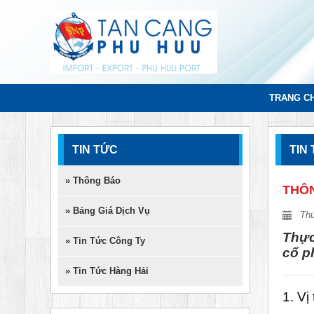
TRANG C
TIN TỨC
TIN
» Thông Báo
THÔN
» Bảng Giá Dịch Vụ
Thứ
Thực
» Tin Tức Công Ty
cổ p
» Tin Tức Hàng Hải
1. Vị